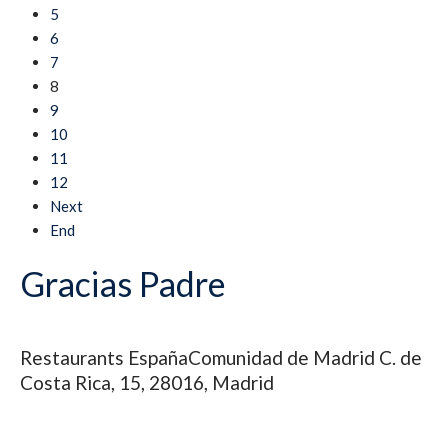
5
6
7
8
9
10
11
12
Next
End
Gracias Padre
Restaurants
España
Comunidad de Madrid
C. de
Costa Rica, 15, 28016, Madrid