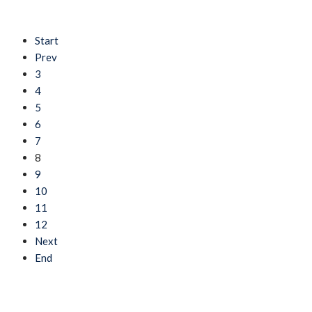
Start
Prev
3
4
5
6
7
8
9
10
11
12
Next
End