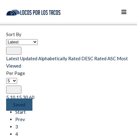
Sort By
Latest
Updated
Alphabetically
Rated DESC
Rated ASC
Most
Viewed
Per Page
5
10
15
30
60
Saved
Start
Prev
3
4